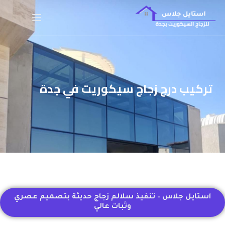
تركيب درج زجاج سيكوريت في جدة
استايل جلاس – تنفيذ سلالم زجاج حديثة بتصميم عصري
وثبات عالي