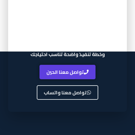
جدة تجمع بين الخبرة و الدقة والتصميم
العصري فإن استايل جلاس جاهزة لخدمتك.
سواء كان مشروعك واجهة محل، فيلا،
مكتب، أو تصميم داخلي زجاجي يمكنك
التواصل معنا للحصول على استشارة مناسبة
وخطة تنفيذ واضحة تناسب احتياجك
تواصل معنا الحين
تواصل معنا واتساب