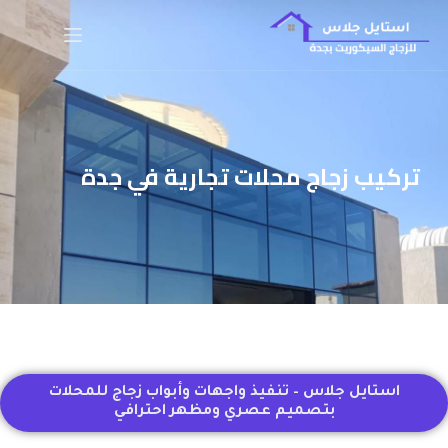
تركيب زجاج محلات تجارية في جدة
استايل جلاس – تنفيذ واجهات وأبواب زجاج للمحلات
بتصميم عصري ومظهر احترافي