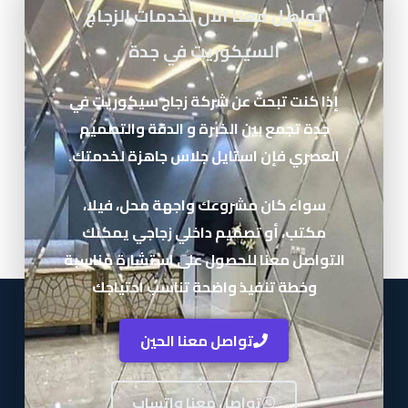
تواصل معنا الآن لخدمات الزجاج
السيكوريت في جدة
إذا كنت تبحث عن شركة زجاج سيكوريت في
جدة تجمع بين الخبرة و الدقة والتصميم
العصري فإن استايل جلاس جاهزة لخدمتك.
سواء كان مشروعك واجهة محل، فيلا،
مكتب، أو تصميم داخلي زجاجي يمكنك
التواصل معنا للحصول على استشارة مناسبة
وخطة تنفيذ واضحة تناسب احتياجك
تواصل معنا الحين
تواصل معنا واتساب