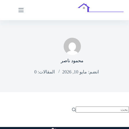
لتجاوز
لى
لمحتوى
محمود ناصر
انضم: مايو 10, 2026
المقالات: 0
ا
وجد
تائج